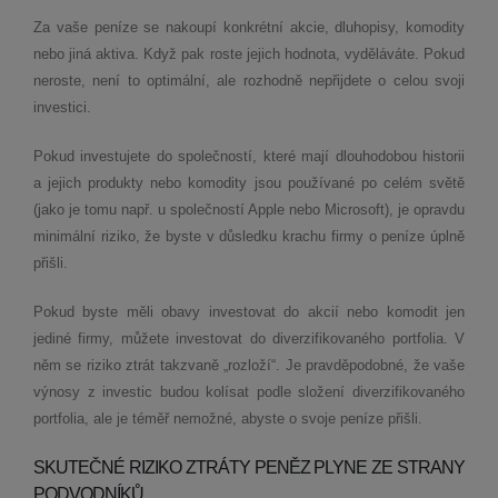
Za vaše peníze se nakoupí konkrétní akcie, dluhopisy, komodity
nebo jiná aktiva. Když pak roste jejich hodnota, vyděláváte. Pokud
neroste, není to optimální, ale rozhodně nepřijdete o celou svoji
investici.
Pokud investujete do společností, které mají dlouhodobou historii
a jejich produkty nebo komodity jsou používané po celém světě
(jako je tomu např. u společností Apple nebo Microsoft), je opravdu
minimální riziko, že byste v důsledku krachu firmy o peníze úplně
přišli.
Pokud byste měli obavy investovat do akcií nebo komodit jen
jediné firmy, můžete investovat do diverzifikovaného portfolia. V
něm se riziko ztrát takzvaně „rozloží“. Je pravděpodobné, že vaše
výnosy z investic budou kolísat podle složení diverzifikovaného
portfolia, ale je téměř nemožné, abyste o svoje peníze přišli.
SKUTEČNÉ RIZIKO ZTRÁTY PENĚZ PLYNE ZE STRANY
PODVODNÍKŮ