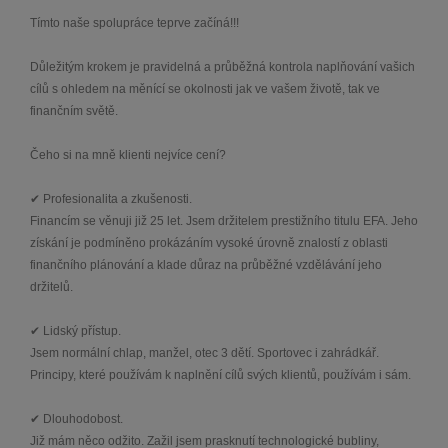
Tímto naše spolupráce teprve začíná!!!
Důležitým krokem je pravidelná a průběžná kontrola naplňování vašich
cílů s ohledem na měnící se okolnosti jak ve vašem životě, tak ve
finančním světě.
Čeho si na mně klienti nejvíce cení?
✔ Profesionalita a zkušenosti.
Financím se věnuji již 25 let. Jsem držitelem prestižního titulu EFA. Jeho
získání je podmíněno prokázáním vysoké úrovně znalostí z oblasti
finančního plánování a klade důraz na průběžné vzdělávání jeho
držitelů.
✔ Lidský přístup.
Jsem normální chlap, manžel, otec 3 dětí. Sportovec i zahrádkář.
Principy, které používám k naplnění cílů svých klientů, používám i sám.
✔ Dlouhodobost.
Již mám něco odžito. Zažil jsem prasknutí technologické bubliny,