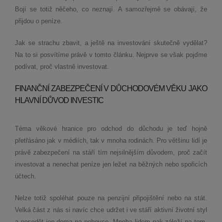
Bojí se totiž něčeho, co neznají. A samozřejmě se obávají, že
přijdou o peníze.
Jak se strachu zbavit, a ještě na investování skutečně vydělat?
Na to si posvítíme právě v tomto článku. Nejprve se však pojďme
podívat, proč vlastně investovat.
FINANČNÍ ZABEZPEČENÍ V DŮCHODOVÉM VĚKU JAKO
HLAVNÍ DŮVOD INVESTIC
Téma věkové hranice pro odchod do důchodu je teď hojně
přetřásáno jak v médiích, tak v mnoha rodinách. Pro většinu lidí je
právě zabezpečení na stáří tím nejsilnějším důvodem, proč začít
investovat a nenechat peníze jen ležet na běžných nebo spořicích
účtech.
Nelze totiž spoléhat pouze na penzijní připojištění nebo na stát.
Velká část z nás si navíc chce udržet i ve stáří aktivní životní styl
a nesedět jen doma na pohovce. Mnoha lidem pak záleží na tom,