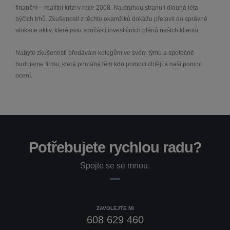
finanční – realitní krizi v roce 2008. Na druhou stranu i dlouhá léta
býčích trhů. Zkušenosti z těchto okamžiků dokážu přetavit do správné
alokace aktiv, které jsou součástí investičních plánů našich klientů.
Nabyté zkušenosti předávám kolegům ve svém týmu a společně
budujeme firmu, která pomáhá těm kdo pomoci chtějí a naši pomoc
ocení.
Potřebujete rychlou radu?
Spojte se se mnou.
ZAVOLEJTE MI
608 629 460