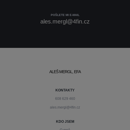
POŠLETE MI E-MAIL
ales.mergl@4fin.cz
ALEŠ MERGL, EFA
KONTAKTY
608 629 460
ales.mergl@4fin.cz
KDO JSEM
O mně