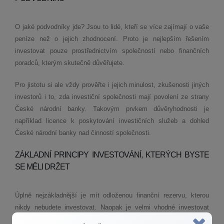
O jaké podvodníky jde? Jsou to lidé, kteří se více zajímají o vaše
peníze než o jejich zhodnocení. Proto je nejlepším řešením
investovat pouze prostřednictvím společností nebo finančních
poradců, kterým skutečně důvěřujete.
Pro jistotu si ale vždy prověřte i jejich minulost, zkušenosti jiných
investorů i to, zda investiční společnosti mají povolení ze strany
České národní banky. Takovým prvkem důvěryhodnosti je
například licence k poskytování investičních služeb a dohled
České národní banky nad činností společnosti.
ZÁKLADNÍ PRINCIPY INVESTOVÁNÍ, KTERÝCH BYSTE
SE MĚLI DRŽET
Úplně nejzákladnější je mít odloženou finanční rezervu, kterou
nikdy nebudete investovat. Naopak je velmi vhodné investovat
peníze, které další roky neplánujete využít.