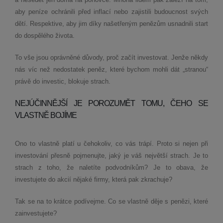
aby peníze ochránili před inflací nebo zajistili budoucnost svých
dětí. Respektive, aby jim díky našetřeným penězům usnadnili start
do dospělého života.
To vše jsou oprávněné důvody, proč začít investovat. Jenže někdy
nás víc než nedostatek peněz, které bychom mohli dát „stranou“
právě do investic, blokuje strach.
NEJÚČINNĚJŠÍ JE POROZUMĚT TOMU, ČEHO SE
VLASTNĚ BOJÍME
Ono to vlastně platí u čehokoliv, co vás trápí. Proto si nejen při
investování přesně pojmenujte, jaký je váš největší strach. Je to
strach z toho, že naletíte podvodníkům? Je to obava, že
investujete do akcií nějaké firmy, která pak zkrachuje?
Tak se na to krátce podívejme. Co se vlastně děje s penězi, které
zainvestujete?